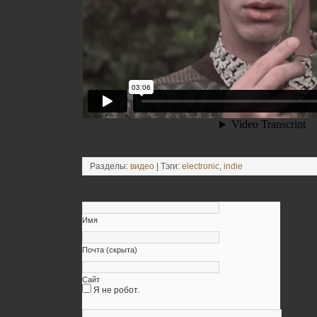
Разделы:
видео
| Тэги:
electronic
,
indie
Оставьте свой комментарий
Имя
Почта (скрыта)
Сайт
Я не робот.