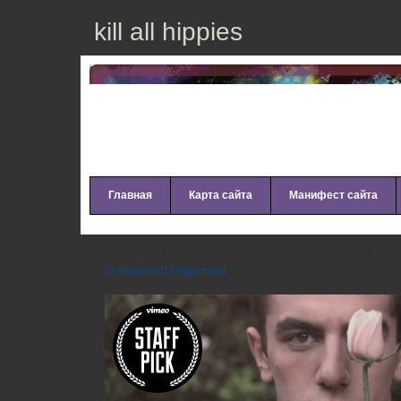
kill all hippies
Главная
Карта сайта
Манифест сайта
Running Out of You – In Love Wit
22 января 2012 hippy friend