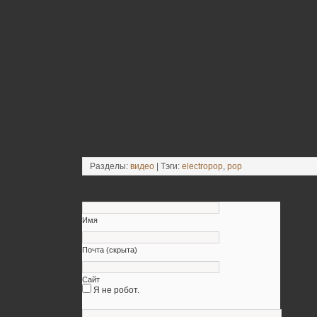
Разделы:
видео
| Тэги:
electropop
,
pop
Оставьте свой комментарий
Имя
Почта (скрыта)
Сайт
Я не робот.