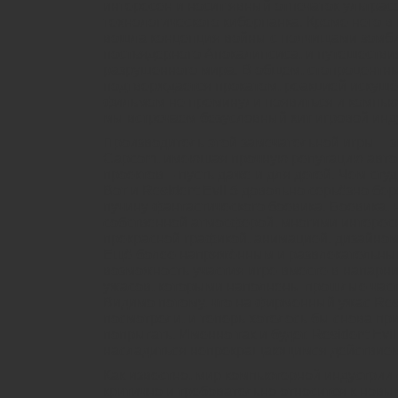
интересен и носит явный отпечаток ультра
технологического киберпанка. Кроме него в к
вошла концепция войны с полчищами зомби,
постьядерного Апокалипсиса, и путешестви
разрушенного мира. В общем, стопроцентный
подтверждается прокатом, реакцией искушён
фильмом не преминули появиться и компьют
мы встречаем безусловный хит игровой индус
Производитель этой замечательной игры – 
Capcom, имеющая прочную репутацию автор
проектов – пусть даже и для детей. Чем сту
Вот и Resident Evil 5 довольно серьёзно бер
пучину фантастического боевика. Боевика,
собственной атмосферой, многими интере
прекрасной графикой, анимацией, дизайном
Ещё более напряжённым и развлекательным
возможность участия игре вместе в напарни
ужасов, которыми наполнены прошлые част
Видимо потому, что на фирменный ужас Resi
посмотрели, и теперь хотелось бы снова пр
попрыгать. Именно так и будет. Resident Evi
насладиться непрекращающимся действием
Как известно, мир компьютерной индустрии 
критично и требовательно относится к нов