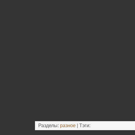
направлении. Что неудивительно, ведь крит
производителей – сотни. Но как ни странно, 
благосклонно. Даже русские геймеры и игр
нередко проявляют заметную жёсткость в с
признали за продолжением Resident Evil сем
действительно много для пятой версии игры
том, что даже тем, кто проходил эту игру и з
стоит купить Resident Evil 5 для PS3. Ну а т
этим проектом – и подавно пора за покупка
Живой мир, в котором всё подвержено взр
реагирует на ваши действия. Возможности 
реальным напарником на разделенном экран
искусственный интеллект противников. Тепе
Всё чаще приходиться думать. Головоломки
встречаются вам в процессе прохождения. 
мере компьютерный, обладает мощным инте
выручать вас в опасных ситуациях. Прекрас
Музыка саундтрека очень подходит к игре, 
погружают в реальность и атмосферу риско
Разделы:
разное
| Тэги: