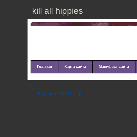
kill all hippies
Главная
Карта сайта
Манифест сайта
Resident Evil 5 для Playstation
23 января 2011 Garega
Выход «Resident Evil 5» для ПС3 является
многих игроков в разных регионах земного 
Evil берёт своё начало из проекта Resident 
одноимённым фантастическим фильмом с М
роли. Фильм этот поразил воображение мил
прямолинейным методом подачи материала
режиссёрской концепцией и особой атмосфе