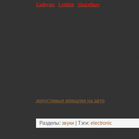
Unibytes
/
Letitbit
/
Shareflare
01. Pulser – Voyager 6:42
02. Pulser Feat Molly Bancroft – In Deep 7:20
03. Pulser – Another Night in London 7:10
04. Pulser Feat Manya – Sunrays 7:02
05. Pulser – Jaywalker 6:30
06. Pulser Feat Madeline Puckette – Alone 4:3
07. Pulser Feat Mike Koglin – Chemistry 4:58
08. Pulser Feat Manya – Cold Love 4:00
09. Pulser – I Dream of Stars 6:33
10.Pulser – Don’t Look Down 7:53
11.Pulser – The Space Between the Stars 5:49
12.Pulser Feat Blacktzar – By Your Side 5:49
допустимые крякалки на авто
Разделы:
звуки
| Тэги:
electronic
Оставьте свой комментарий