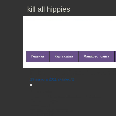
kill all hippies
Главная
Карта сайта
Манифест сайта
Pulser – The Space Between Th
29 августа 2011 skitalec72
Artist:
Pulser
Album:
The Space Between The Stars
Genre:
Electronic
Year:
2011
Bitrate:
Mp3 / 320 Kbps
Size:
175 Mb