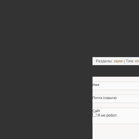
Tracklist:
01. Still Night
02. Out Of Time
03. Looking For Love (But 
04. Shining Bright Despite 
05. Gazing At The Glare
06. Drift Away
07. Gold Coast Hustle
08. So Much In The Dark
Разделы:
звуки
| Тэги:
el
Оставьте свой коммен
Имя
Почта (скрыта)
Сайт
Я не робот.