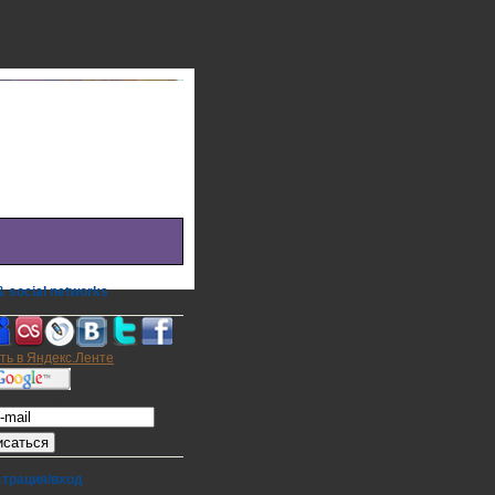
 social networks
а на E-mail
страция/вход