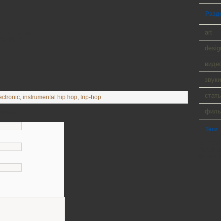
Разд
art
Not So Sure)
The Plight
desig
виде
звуки
стать
ectronic
,
instrumental hip hop
,
trip-hop
фил
тарий
Теги
WP Cumu
Tanck a
Player 9