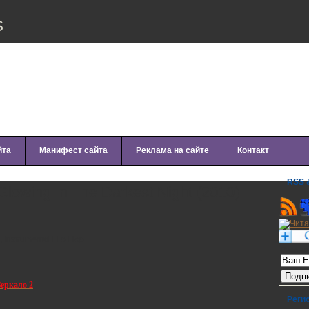
s
йта
Манифест сайта
Реклама на сайте
Контакт
RSS &
 Glowing In The Darkest Night (2010)
, Instrumental Hip-Hop
Рассылк
Зеркало 2
Реги