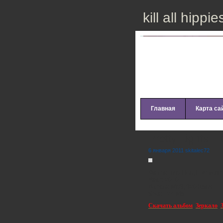
kill all hippie
Главная
Карта са
Pretty Lights –
6 января 2011 skitalec72
Genre:
Trip-Hop, Electronic
Year:
2010
Bitrate:
Mp3, 320 Kbps
Size:
124 Mb
Скачать альбом
,
Зеркало
,