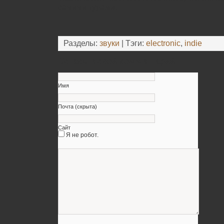
самими турами.
Разделы:
звуки
| Тэги:
electronic
,
indie
Оставьте свой комментарий
Имя
Почта (скрыта)
Сайт
Я не робот.