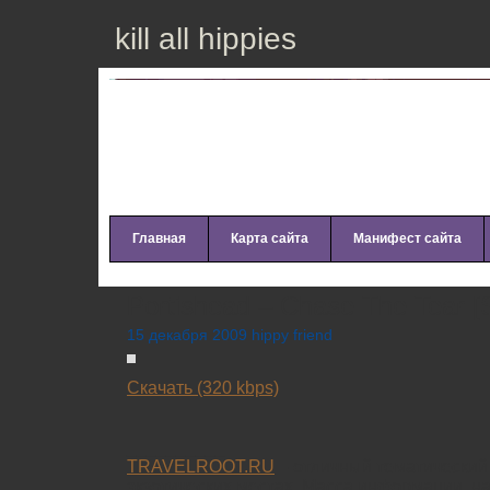
kill all hippies
Главная
Карта сайта
Манифест сайта
Portishead – Chase The Tear [S
15 декабря 2009 hippy friend
Скачать (320 kbps)
__________
TRAVELROOT.RU
– отличный тематический 
экзотических местах. Масса информации, на