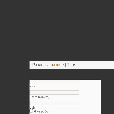
особенно если ваша свадьба является тема
Для облегчения подготовки к торжеству, с
запланировать роспись в ЗАГСе, а также са
даты, что сэкономит ваше время и главное 
такой день. Подтвердить свои отношения 
время. Желательно это сделать в будний ден
одним главным фактором является составле
необходимо отметить, что именно вы возьмё
свадьбы. Будьте поддержкой друг для друга
пройдёт легко и запомнится навсегда.
Разделы:
разное
| Тэги:
Оставьте свой комментарий
Имя
Почта (скрыта)
Сайт
Я не робот.