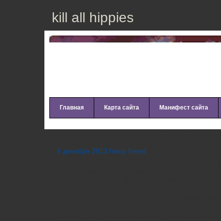
kill all hippies
Главная
Карта сайта
Манифест сайта
Подготовка к свадьбе без пр
6 декабря 2013 hippy friend
Не секрет, что предсвадебная подготовка с
трудоёмким процессом. Он требует особой 
ответственности, ведь рождение семьи – эт
каждого человека. За долгие годы практик
торжеств,
свадебное агентство
знает, как
процедуру и сделать её приятной. Следуя 
считаются универсальными для каждой сва