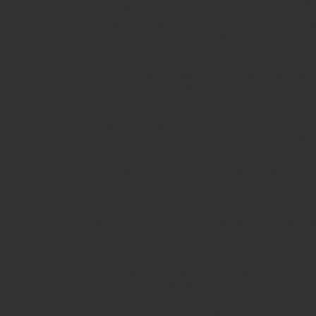
индивидуальность, можно сделать так, чтоб
Для начала нужно решить, для кого вы делае
этого торжества. Ни все пары могут ответит
Ведь одно дело, если вы готовите праздник 
близких и совершенно другое дело, если вы
гостей. В этом случае необходимы абсолют
того чтобы
организация свадьбы в Москв
уровне. Стоит также понимать, что подобно
определённые финансовые затраты. Именн
понимать какую сумму вы рассчитываете пот
отталкиваться при выборе наилучшего вари
проведения праздника.
Молодоженам нужно поговорить с близкими 
принимать участие в церемонии. Уточните 
которые связаны со свадьбой. Отталкиваясь 
обряды будут, можно запланировать такую с
видеть. В процессе организации проведени
определить место и концепцию, ведь эти два
друг на друга. Молодая пара имеет возможн
подходящее по интерьеру и вместимости, 
концепций. Если говорить о самой концепци
использовать возможности сети Интернет. 
вдохновение и в результате прийти к оптим
выбора концепции вам будет намного проще