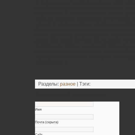
операция живота
(абдоминопластика). Дан
и любое хирургическое вмешательство, ост
в организме. И если внешне все станет крас
органах возможно изменение естественных 
методу не рекомендуется прибегать не ро
Рожавшим женщинам при наличии видимых
живот, растяжки), рекомендуется пластичес
ранее чем через полгода после родов. Гото
необходимо пройдя тщательное обследован
совместить пластику живота с подтяжкой ил
Однако стоит понимать, что после этого гр
невозможным.
Разделы:
разное
| Тэги:
Оставьте свой комментарий
Имя
Почта (скрыта)
Сайт