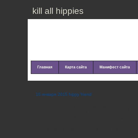
kill all hippies
Главная
Карта сайта
Манифест сайта
Пластика лица
16 января 2015 hippy friend
Косметическая хирургия входит в пластичес
неотделимую от хирургии в общем. По сути,
может работать любой врач, окончивший ме
получивший необходимую специализацию. 
ем не менее, все чаще можно слышать о не
операциях, проведенных в самых зарекоме
связано с тем, что пластические хирурги до