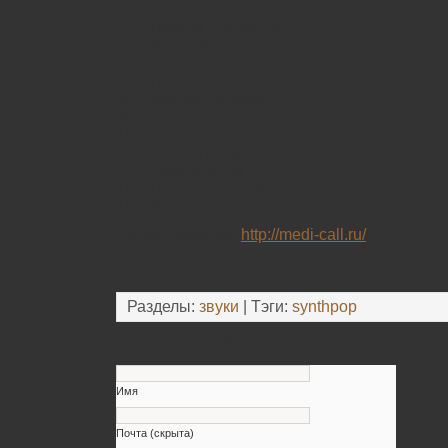
03 – GLITTER (Album-mix)
04 – Natural ni Koishite
05 – MY COLOR
06 – Toki no Hari
07 – Nee
08 – Kasuka na Kaori
09 – 575
10 – VOICE
11 – Kokoro no Sports
12 – Have a Stroll
13 – Fushizen na Girl
14 – Spice
По материалам:
http://medi-call.ru/
.
Разделы:
звуки
| Тэги:
synthpop
Оставьте свой комментарий
Имя
Почта (скрыта)