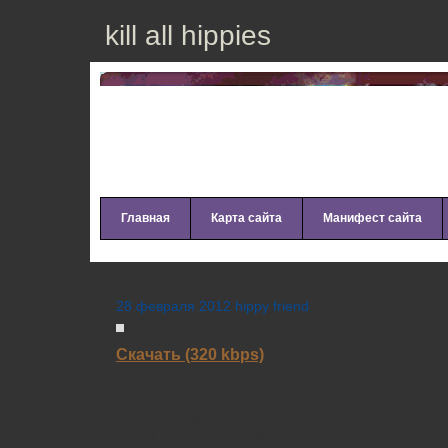
kill all hippies
Главная
Карта сайта
Манифест сайта
Perfume – JPN (2011)
28 февраля 2012 hippy friend
Скачать (320 kbps)
Tracklist:
01 – The Opening
02 – Laser Beam (Album-mix)