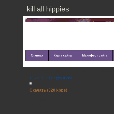
kill all hippies
Главная
Карта сайта
Манифест сайта
Patrick Wolf – Lupercalia (2011
19 июня 2011 hippy friend
Скачать (320 kbps)
Tracklist:
01. The City
02. House