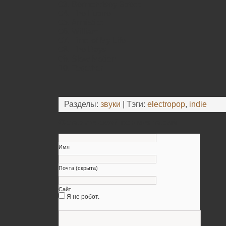
03. Bermondsey Street
04. The Future
05. Armistice
06. William
07. Time of My Life
08. The Days
09. Slow Motion
10. Together
Разделы:
звуки
| Тэги:
electropop
,
indie
Оставьте свой комментарий
Имя
Почта (скрыта)
Сайт
Я не робот.