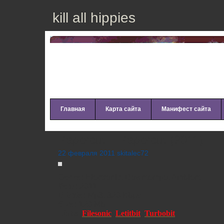
kill all hippies
Главная
Карта сайта
Манифест сайта
Papercut – Papercut (2011)
22 февраля 2011 skitalec72
Genre:
Electronic, Downtempo, Ambient
Year:
2011
Bitrate:
Mp3, 320 Kbps
Size:
120 Mb
Links:
Filesonic
,
Letitbit
,
Turbobit