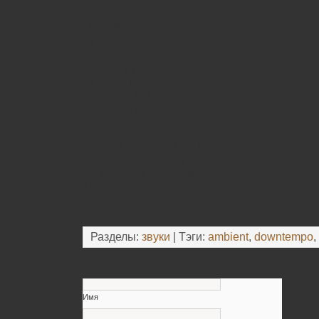
Tracklist:
01. A Dream
02. Morning Blues
03. Black Dog
04. Here I Am
05. My Melody
06. Sta Synnefa
07. Papersun
08. Turn the Tables
09. He Loves me, She Loves me Not
10. Voyage Dans La Lune
11. End Of a Love Affair
12. Ocean of Sound
Разделы:
звуки
| Тэги:
ambient
,
downtempo
,
Оставьте свой комментарий
Имя