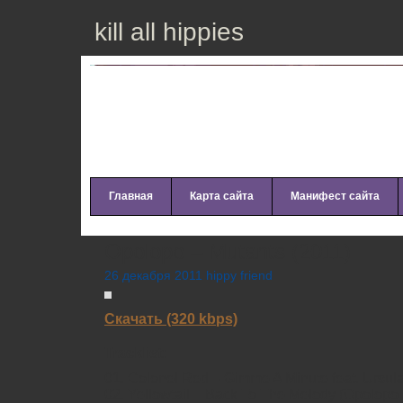
kill all hippies
Главная
Карта сайта
Манифест сайта
Opolopo – Mutants (2011)
26 декабря 2011 hippy friend
Скачать (320 kbps)
Tracklist:
01. Colonel Red – Gimme A Minute feat. Ursu
02. Yellowtail – Back To The Melody (Opolopo