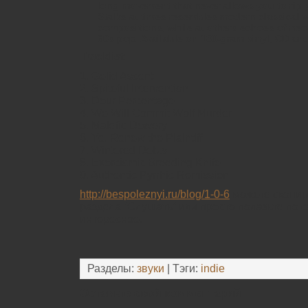
long movement that never allows you to rip y
Stalks at times resembles modern classical wi
compositions, while at others echoes of ne
60s pop. Available on 180-gram vinyl, CD and 
Tracklist:
1. Gelid Ascent
2. Spiteful Intervention
3. Dour Percentage
4. We Will Commit Wolf Murder
5. Malefic Dowery
6. Ye, Renew the Plaintiff
7. Wintered Debts
8. Exorcismic Breeding Knife
9. Authentic Pyrrhic Remission
http://bespoleznyi.ru/blog/1-0-6
можете скопиро
раздела “Слушать” или просто полазьте по с
интересное.
Разделы:
звуки
| Тэги:
indie
Оставьте свой комментарий