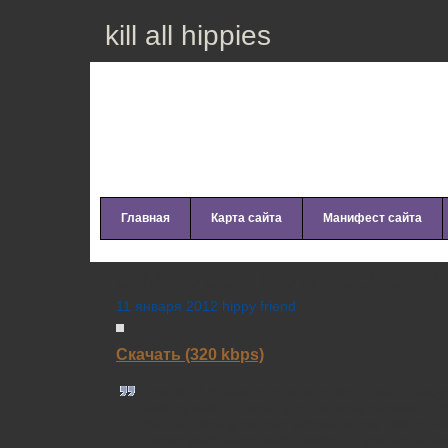
kill all hippies
Главная
Карта сайта
Манифест сайта
of Montreal – Paralytic Stalks 
11 января 2012 hippy friend
Скачать (320 kbps)
The 2012 full-length from of Montreal, Paral
writing with a lyrical and musical direction t
than anything he has written since 2007’s H
Destroyer? Each track feeds off the last in 