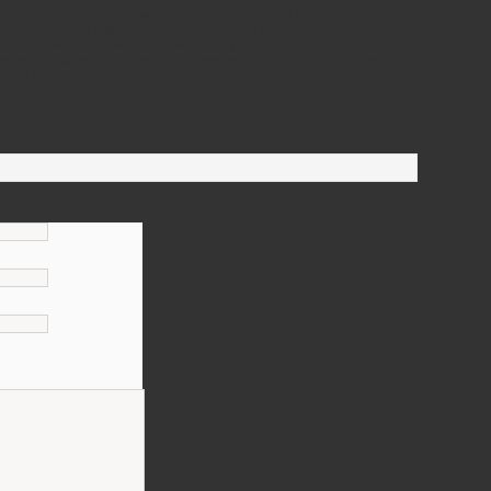
и позволяют устанавливать видеокамеры, что позволяет не
етителем, но и видеть его изображение у себя на экране. Однако в
й модели, надо учитывать место ее установки, в противном
ребуемого качества видеоизображения из-за падающих лучей
 или других факторов.
тарий