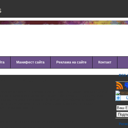
s
йта
Манифест сайта
Реклама на сайте
Контакт
RSS &
ия о домофонах
человека является очевидным тот факт, что даже самый дорогой
одвинутыми функциями, не сможет обеспечить стопроцентную
стороны злоумышленников. Но все же пренебрегать таким
 как в ряде случаев он способен создать барьер, который
Рассылк
реступникам работу.
дующих основных функциональных элементов:
Реги