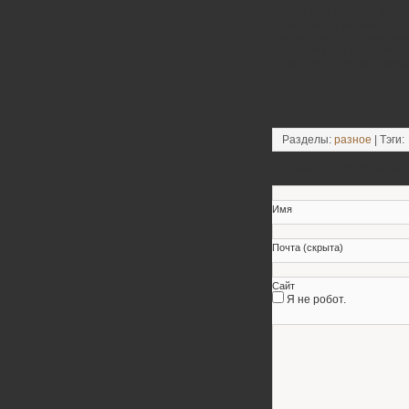
Отдельные дорогие модел
только вести беседу с пос
случае приобретения тако
случае Вы не получите т
солнца в объектив камеры
Разделы:
разное
| Тэги:
Оставьте свой коммен
Имя
Почта (скрыта)
Сайт
Я не робот.