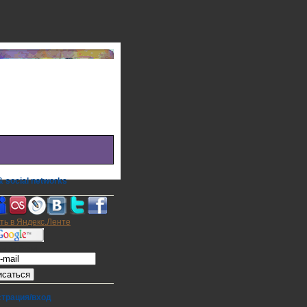
 social networks
а на E-mail
страция/вход