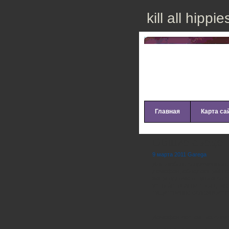
kill all hippie
Главная
Карта са
Общие сведен
9 марта 2011 Garega
Для любого современного 
домофон, обладающий пр
защиту дома от угроз со 
устройством не стоит, так
существенно осложняет п
Домофон состоит из сле