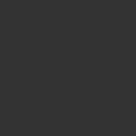
– панель вызова, которая
– переговорное устройств
– электронный замок и сп
дистанционно, так и при 
Комплектация некоторых 
аварийные элементы пита
Установка домофона в пе
жилища является важной 
этом к выбору домофона 
условия, в которых он бу
Показательными характер
качество связи, прочност
Домофоны бывают двух в
осуществляют связь межд
направлении. Такие домо
офисов
или небольших п
одновременно в двух нап
переговорных устройств.
Многие модели домофонов
наличии литых панелей в
устройство панели помог