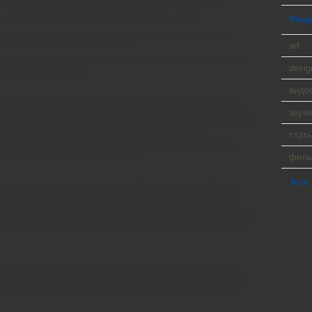
 обеспечивается связь между абонентом и посетителем;
о, которое устанавливается в квартире абонента;
Разд
ециальный ключ, которые позволяют открывать дверь как
непосредственном контакте с ней.
art
моделей также содержит дополнительные электронные блоки,
desig
ния и другие детали.
виде
рвую очередь необходима тем, для кого
охрана
собственного
звуки
задачей, которую необходимо решать любыми методами. При
стоит подходить тщательно, учитывая все особенности здания,
дет эксплуатироваться, а также требования жильцов.
стать
истиками качества домофона являются надежность замка,
ь панели вызова и других элементов.
фил
Теги
идов: симплексные и дуплексные. Симплексные домофоны
у посетителем и абонентом одновременно только в одном
фоны удобно применять для таких мероприятий, как
охрана
омещений. Системы дуплексные позволяют осуществлять связь
равлениях и часто используют телефонные трубки в качестве
 обладают защитой от вандализма, которая заключается в
ызова, которые также снабжаются кнопками из металла. Такое
ает защитить домофон от воздействий со стороны хулиганов.