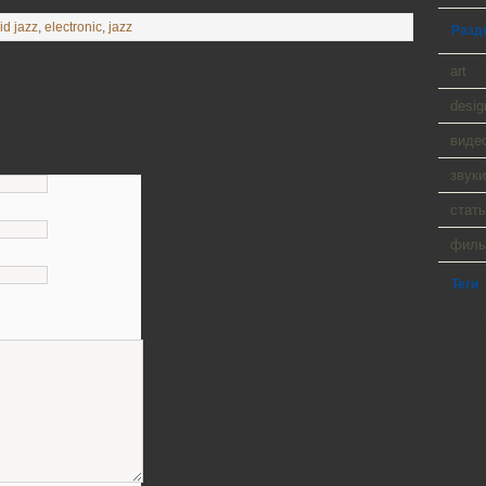
id jazz
,
electronic
,
jazz
Разд
art
desig
и слушал!
виде
тарий
звуки
стать
фил
Теги
WP Cumu
Tanck a
Player 9