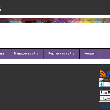
s
йта
Манифест сайта
Реклама на сайте
Контакт
RSS &
oday (2010)
Рассылк
Реги