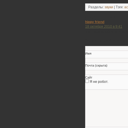
Разделы:
звуки
| Тэги:
ac
Один отзыв
hippy friend
18 октября 2010 в 9:41
классный альбом, все вых
Оставьте свой коммен
Имя
Почта (скрыта)
Сайт
Я не робот.