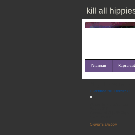
kill all hippie
Главная
Карта са
Nighthawks – T
18 октября 2010 skitalec72
Genre:
Electronic, Jazz
Year:
2010
Bitrate:
Mp3 | 256 Kbps
Size:
102 Mb
Cкачать альбом