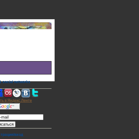
 social networks
а на E-mail
страция/вход