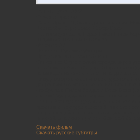
Год выпуска:
2002
Страна:
Франция
Жанр:
Драма, Мубкультурные явления, Мо
Режиссёр:
Серж Бозон / Serge Bozon
Роли озвучивали:
Лоран Лакот, Гийом Вер
Владимир Леон, Аксель Ропер
Формат:
AVI
Перевод:
Русские субтитры
Продолжительность:
57 мин.
Описание:
Студенческий городок мирно уто
всеобщий любимец Эдуард (Лоран Лакотт) уми
не выходит из комнаты, почти не двигается, 
точку. Доктор не знает, что со студентом. Ни
депрессивного малого из провинциального
его братьев (Гийом Вердье и Серж Бозон), 
с ними Эдуард давно изорвал в клочья. Не
Поль и Франсуа с трудовым удивлением вп
пространство студенческого бытa с его нес
надрывающейся фальцетными диалогами, п
пляской. В поисках причины братской болезн
Cкачать фильм
Cкачать русские субтитры