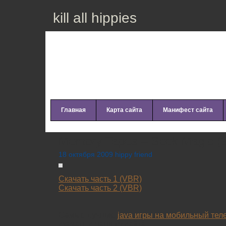
kill all hippies
Главная
Карта сайта
Манифест сайта
Memory Tapes – Seek Magic (
18 октября 2009 hippy friend
Скачать часть 1 (VBR)
Скачать часть 2 (VBR)
Самые лучшие
java игры на мобильный тел
скачать с нашего сайта.