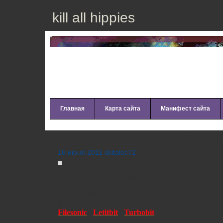
kill all hippies
Главная
Карта сайта
Манифест сайта
Markus Stockhausen – Eternal
16 июня 2011 skitalec72
Genre:
World, New Age, Ethno-Jazz
Year:
2010
Bitrate:
Mp3 / 320 Kbps
Size:
134 Mb
Filesonic
/
Letitbit
/
Turbobit