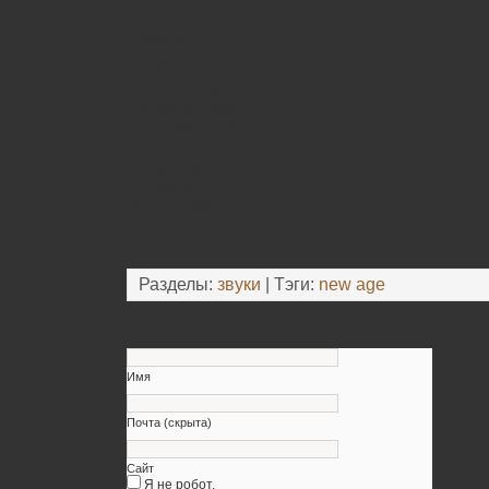
Tracklist:
01. Sabad
02. Morning Breeze
03. White Sail
04. Indian Tale
05. Entrada
06. Salida
07. Mutter
08. The Blind
Разделы:
звуки
| Тэги:
new age
Оставьте свой комментарий
Имя
Почта (скрыта)
Сайт
Я не робот.