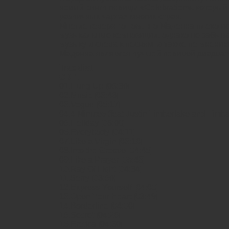
новый сингл певицы «Celebration», который
различных чартах многих стран.
Многие говорят о том, что Мадонна плохо и
музыкальные композиции, однако не забыва
музыку и слова к песням, а также по мнени
Мадонна является лучшей певицей двадцат
Tracklist:
CD-1
01.Hung Up [05:39]
02.Music [03:46]
03.Vogue [05:17]
04.4 Minutes (feat Justin Timberlake and Timba
05.Holiday [06:08]
06.Everybody [04:11]
07.Like a Virgin [03:10]
08.Into the Groove [04:45]
09.Like a Prayer [05:43]
10.Ray Of Light [04:34]
11.Sorry [03:59]
12.Express Yourself [04:00]
13.Open Your Heart [03:49]
14.Borderline [04:00]
15.Secret [04:28]
16.Erotica [04:30]