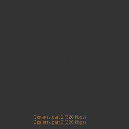
17.Justify My Love [04:54]
18.Revolver (feat Lil Wayne) [03:40]
CD-2
01.Dress You Up [04:02]
02.Material Girl [04:00]
03.La Isla Bonita [04:04]
04.Papa Don’t Preach [04:30]
05.Lucky Star [03:39]
06.Burning Up [03:45]
07.Crazy for You [03:44]
08.Who’s That Girl [04:00]
09.Frozen [06:19]
10.Miles Away [03:45]
11.Take a Bow [05:20]
12.Live to Tell [05:51]
13.Beautiful Stranger [04:22]
14.Hollywood [04:24]
15.Die Another Day [04:37]
16.DonÒt Tell Me [04:12]
17.Cherish [03:52]
18.Celebration [03:35]
Скачать part 1 (320 kbps)
Скачать part 2 (320 kbps)