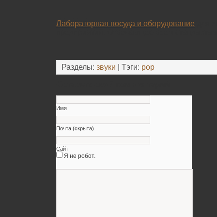
__________
Лабораторная посуда и оборудование
для х
предприятий. Отвечающее всем стандартам 
Разделы:
звуки
| Тэги:
pop
Оставьте свой комментарий
Имя
Почта (скрыта)
Сайт
Я не робот.