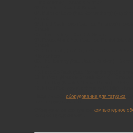
Funk Version) – Kraak & Smaak
03. Runnin’ – Kraak & Smaak
04. Built For Love (feat. Romanthony) (Psych
Smaak
05. Hold Back Love (feat. Lex Empress) (Love
Smaak
06. This Feeling – Kraak & Smaak
07. Forget About You (feat. Lee Fields) (Max 
Smaak
08. Chemically (feat. Ryan Starr) (Kraak & S
Kleinenberg
09. The Journey (feat. Ursula Rucker ) – Sand
Smaak
10. Let’s Go Back (feat. Romanthony) (Solom
11. In Deep (Kraak & Smaak Remix) – Smoove 
12. The Day (Kraak & Smaak Remix) – Moby
13. Mixed Feelings (Continuous DJ Mix) – Kr
Накупил себе
оборудование для татуажа
, б
заодно руку набивать.
Обнаружил самое лучшее
компьютерное об
которое представляют.