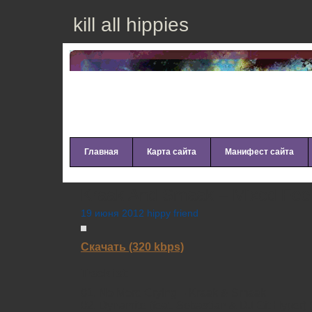
kill all hippies
Главная
Карта сайта
Манифест сайта
Kraak And Smaak – Mixed Feel
19 июня 2012 hippy friend
Скачать (320 kbps)
Tracklist:
01. No More Crying – Kraak & Smaak
02. Dynamite (feat. Sebastian & DJ Git Hyper