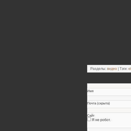
Разделы:
видео
| Тэги:
e
Оставьте свой коммен
Имя
Почта (скрыта)
Сайт
Я не робот.