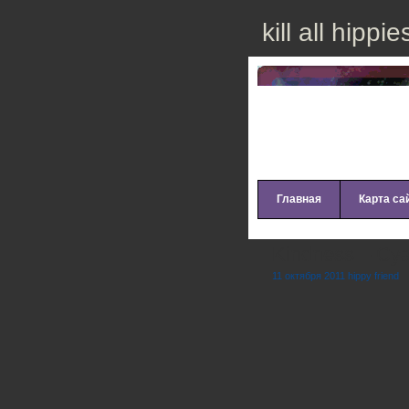
kill all hippie
Главная
Карта са
Kindness – Cy
11 октября 2011 hippy friend