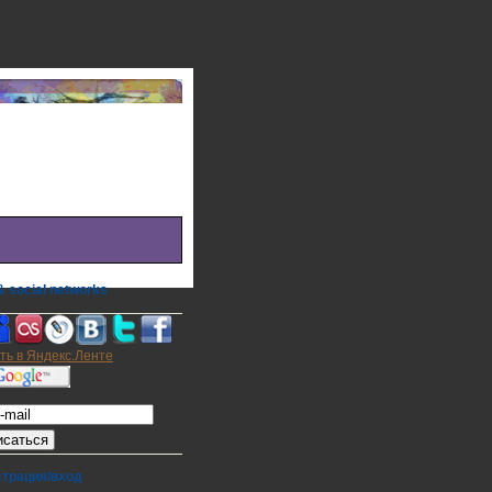
 social networks
а на E-mail
страция/вход