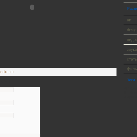
Разд
art
desig
виде
звуки
стать
фил
lectronic
Теги
тарий
WP Cumu
Tanck a
Player 9