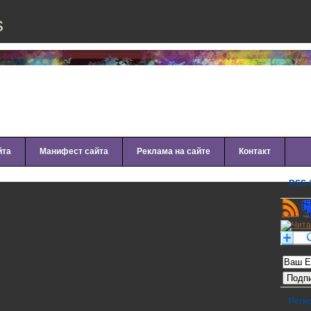
s
йта
Манифест сайта
Реклама на сайте
Контакт
RSS &
an
Рассылк
Реги