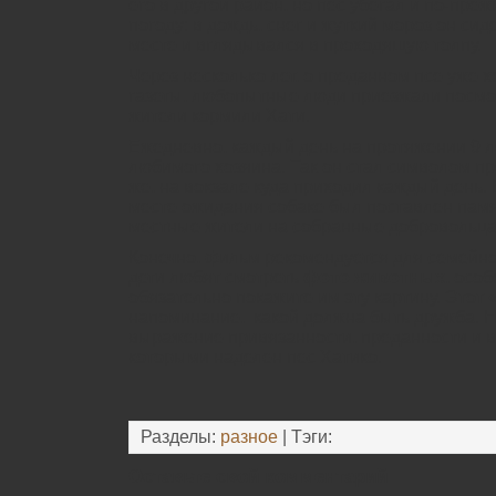
его в другой район, но пес убегал и по-пре
погоду: в дождь, снег и жуткий мороз он сид
месте и вглядывался в проходящую толпу.
Через несколько лет, о преданном псе уже х
газеты, любопытные люди приезжали посмот
жители кормили Хати.
Ежедневно, каждый день на протяжении 9 л
любимого хозяина. Так он стал символом пр
же, на вокзале куда приходил каждый день. 
месте ожидания собаке был поставлен памя
местные жители на собранные добровольца
Конечно, фильм рекомендуется для семейно
дети любят смотреть
фото животных
, особ
обязательно покажите им эту картину. Этот
напоминание, какой должна быть дружба. Н
выражение привязанности, преданности и ве
которыми наделен пес Хатико.
Разделы:
разное
| Тэги:
Оставьте свой комментарий