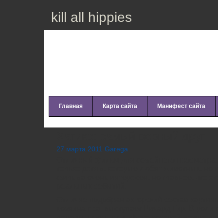
kill all hippies
Главная
Карта сайта
Манифест сайта
Хатико: самый верный друг
27 марта 2011 Garega
Отличный фильм для семейного просмотра. 
только детям, которые любят животных, но 
фильма очень интересен, но главное, что эт
реальных событий.
Отлично подобран актерский состав картины
хозяина пса, выступает Ричард Гир. В роли 
породы
акита- ину, фото
которой можно пос