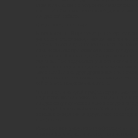
этом фильме вы не встретите «молодежных
прост, об обычных семенных буднях: и мил
преданной собаке.
О чем сюжет фильма?
Интеллигентный профессор Паркер, которы
университете однажды нашел на станции с
породы акита-ину. Он тщетно пытался найти
пока искал, так привязался к новому другу, ч
получилось. Крепкая дружба прослеживаетс
картины. Пес подрастает, умнеет и сильно 
единственному и неподражаемому хозяину. 
маленький, и все друг друга знают, пес еже
встречать своего хозяина на станцию. Его ни
чей это пес, подкармливают его.
И вот, в один из дней профессор умирает от
недостаточности прямо на лекции в универс
преданному псу «совершенно нет до этого де
день ждет своего любимого хозяина. Приход
вечера в ожидании, а вдруг, именно сегод
профессор.
Родственники умершего профессора пыталис
«папы» больше нет, и не стоит его встречат