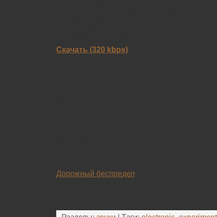
Илья способен сделать из любого материала
хочется держать близко и не отпускать.
Рекомендовано к прослушиванию этой зимо
непередаваемого настроения покоя и снежн
только затаить дыхание и «дорога к сердцу
Скачать (320 kbps)
Tracklist:
01. Камчатка
02. East Side
03. Ветер
04. Манго
05. Почему
06. Клоун
07. Антифриз
08. Собака
09. 7/11
10. Дерзости
Дорожный беспредел
узнать всё про эту пр
garage55.ru