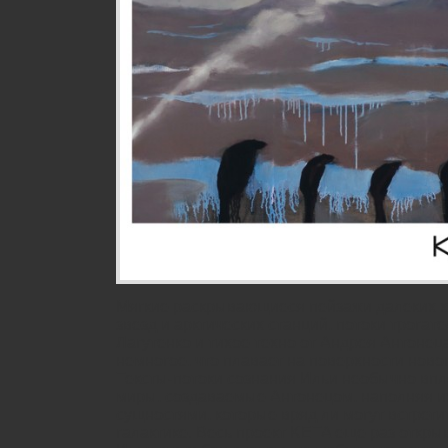
Мягкие раскрывающиеся пейзажи далеких х
звезд и арктических станций, потоки трогат
Лагутенко и тихое техно от Андрея Антонеца
немногое, что плавает на поверхности ново
Тексты-потоки сознания Ильи необычно вп
миры, создаваемые Антонецом, наполняя и
сущностями, которые вряд ли могут встрети
галактике. Весь проект KETA еще раз открыв