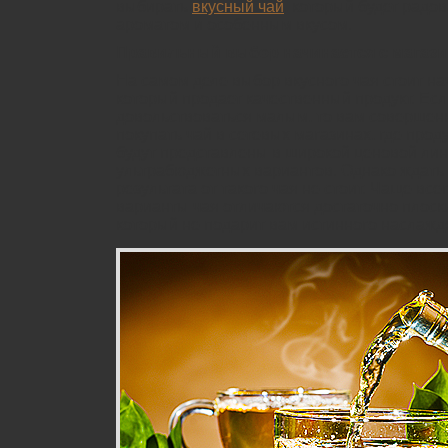
выбирать
вкусный чай
, который будет радо
ароматом и особенным вкусом.
Правильный выбор начинается с магази
На самом деле выбор вкусного чая стоит на
который продает качественный продукт. Есл
довольствоваться малым, то вам совершен
покупать чай в сетевых магазинах, где прод
будут представлены в широкой ценовой лин
ультрабюджетных вариантов. Однако ждать к
результата от такого чая не стоит. Чаще в
варианты чая отличаются достаточно плоск
который не подарит вам истинного наслажд