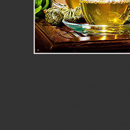
Выбирайте магазин чая осознанно и подбир
специализируются на чае. Как минимум у ва
познакомиться с качественными товарами, 
лучшие производители в мире. Их продукция
представлена в магазинах подобного класс
расширите собственные знания о вкусном и
выбор определенных ароматов – дело инди
приятное.
Какой сорт чая самый вкусный
А вот этот вопрос вообще сложно считать ц
вкусы разных видов и сортов чая это самая
которая может существовать. Важно помнить
быть максимально качественным и ни в кое