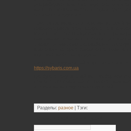
ультрабюджетным. А вот вкус того, или иног
ваш собственный выбор, который нужно де
осознанно и вдумчиво.
Тоже самое касается и типа чая, который в
говорим о рассыпном продукте, то в нем д
количество сторонних добавок, которыми р
пакетиками ситуация ещё более однозначн
стараются максимально разбавлять проду
аналогами, которые совершенно никак не п
вкусовые качества продукта.
Лично мы покупали чай в профильном инте
https://sybaris.com.ua
Где будете покупать чай вы – выбор исключ
помните, дешевый чай не принесет вам ма
и новый каскад вкусовых ощущений.
Разделы:
разное
| Тэги:
Оставьте свой комментарий