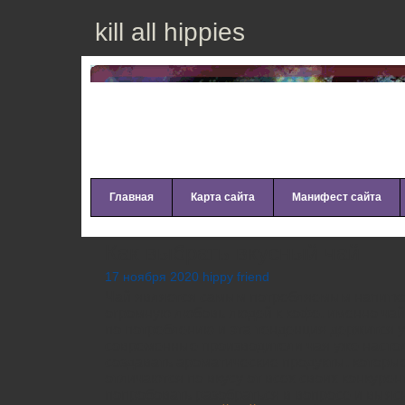
kill all hippies
Главная
Карта сайта
Манифест сайта
Как выбрать вкусный чай
17 ноября 2020 hippy friend
Чай является самым потребляемым напитко
огромную любовь людей к кофе, именно чай
по потреблению и эта тенденция держится у
современные производители чая уже насто
создавать ароматические продукты, которы
отличаются по вкусу от всех своих конкуре
попробовать разобраться в вопросе и выяс