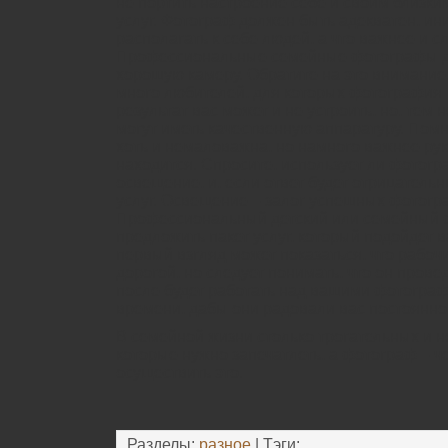
не портить настроение себе и своим близким
услуг. Фотограф должен быть адекватен, ин
располагать к себе людей, а что важнее и с
Профессиональные семейные фотографы д
хорошую камеру. Обратите на это внимание,
много любителей, для которых фотография –
результат вас может и не устроить, но, тем
могут иметь качественную аппаратуру. Помн
хоть и немаловажна, но намного важнее рук
находится. Спросите, использует ли фотог
освещение, и, если ответ будет отрицатель
услуг. Освещение – залог успешных фотогр
Профессиональный детский или семейный 
предложить пакет услуг, который подойдет 
первый взгляд может показаться, что рабо
дорогой, но следует понимать, что он прове
после будет работать над вашими фотогра
времени, дабы они радовали вас постоянно
В семейной жизни столько трогательных и 
которые нужно запечатлеть, а фотограф – ч
осуществить это.
Разделы:
разное
| Тэги: