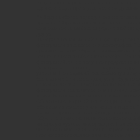
Безусловно, перечислить все нюансы, практ
однако следует прислушаться к следующим 
Выбору наиболее подходящего фотографа с
времени. Обращать внимание на мелочи сле
сомневаетесь в выборе определенной канд
другую.
Выберете несколько сайтов, где представл
фотографии определенных фотографов. Про
сравните, а также обратите внимание на сто
важна полнота альбома фотографа. Если та
фотографий, вы не получите представления
фотографа, а значит лучше подыскать друго
уверены. Не поддавайтесь соблазну в виде
бесплатных (или со скидкой) услуг, будь то
основная задача – получить качественные 
фотографии с запечатленными яркими мом
жизни. Все остальное можно сделать и позж
Обязательно встречайтесь с кандидатом. Не
обо всем по телефону или через интернет. 
сможете просмотреть альбом детских или 
Обратите внимание на качество фотографий
интересующую вас информацию. При общен
человека ближе. Очень важно первое впечат
этот человек показался вам нервным или р