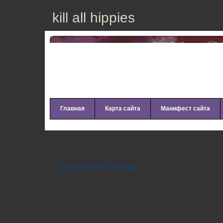
kill all hippies
Главная
Карта сайта
Манифест сайта
Как выбрать семейного или д
фотографа
29 ноября 2010 Garega
Выбор семейного или детского фотографа – 
ответственности. Фотографии своей семейн
будете просматривать всю жизнь, а также по
значит, что от того, как вы отнесетесь к вы
зависеть ваше настроение при просмотре 