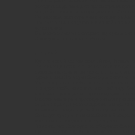
детей заранее закажите официанта к вам до
уследить за детьми. Для присмотра за деть
услугой официанта на праздник в люберцах
Он рассказывает страшные истории на Хэл
Просмотр фильма ужасов в вашей партии Х
усмотрению.
Вы можете иметь некоторые парк развлечен
Хэллоуина связанные события.
Для детей:
Купите новый костюм каждый год. Искать то
торговых центрах костюм носить в этот ден
сэкономить деньги, вы можете сделать это 
сделать ваш Хэллоуин более увлекательны
Удостоверьтесь, чтобы не носить же костюм
что идея, чтобы изменить внешний вид. Вы
костюма страшную, которая подходит к тем
Макияж вампира и присоединиться призрако
от дома к дому, прося сладости. Вы должны
украшены, люди с духом Хэллоуина в ваше
большую сумку или тыквообразный ведро, ч
конфеты вы получите в каждом доме.
Помните, что Хэллоуин не обходится без игр
просто, как это звучит, но это весело. Толь