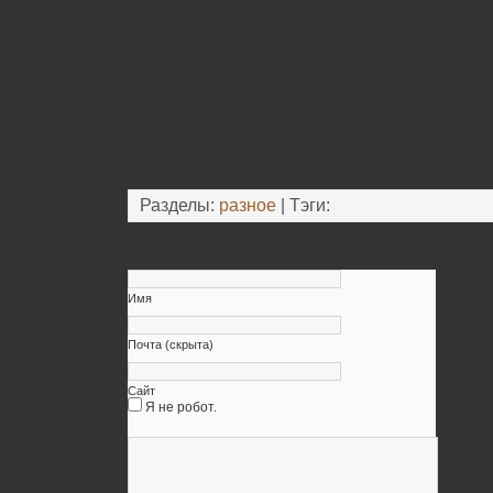
вода не попала в нос.
В нем есть все конфеты, вы собрали в сумк
Хэллоуина, увидеть все конфеты вы собрали,
они не закончатся. Остерегайтесь карамель
сломать зуб, если вы очень сильно кусаете. 
аллергии на любые ингредиенты конфет они
уверены, не ешьте их. Профилактика лучше
Разделы:
разное
| Тэги:
Оставьте свой комментарий
Имя
Почта (скрыта)
Сайт
Я не робот.