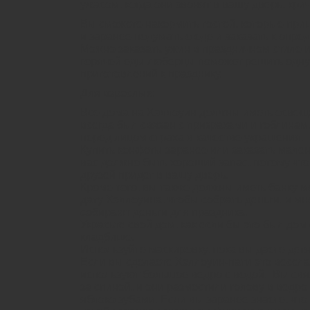
ужасом, когда они звонят в вашу дверь, кри
Вы сможете накормить гостей, которые при
и заранее подумать о еде и заказать к опр
Можно заказать ужин в праздничном стиле 
горячей еды люберцы поможет решить одну
приготовлений к празднику.
Для взрослых:
Все дома на Хэллоуин должны иметь освещ
всегда был связан с призраками и гоблинами
перед лицом страха в качестве украшения.
Купить конфеты заранее или заказать мален
вас должно быть хороший запас, потому что 
друзей придет в вашу дверь.
Кроме того, вы также должны иметь банку м
дату Хэллоуина, чтобы собрать деньги, и мно
собирают деньги для праздника.
Украсьте свой ​​дом, как если бы это был до
кладбище.
Используйте маскировку, пока вы даете дет
Если вы сделаете Хэллоуин-пати это веселая
используют большое ведро с водой. Вы свя
за спиной, и они разместили голову в ведро
яблоко зубами. Если вы заранее знаете, что