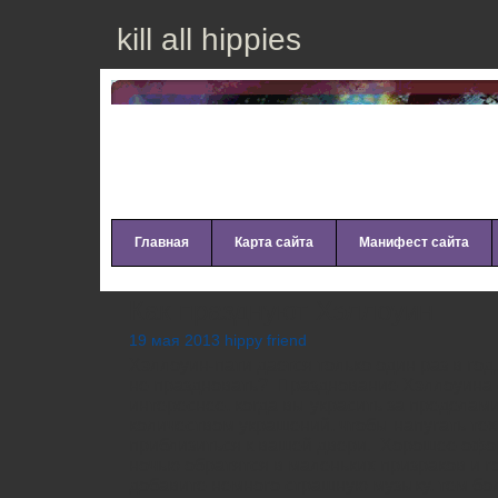
kill all hippies
Главная
Карта сайта
Манифест сайта
Как празднуют Хэллоуин
19 мая 2013 hippy friend
Хэллоуин-пати дается только один раз в год
не праздновать? Празднование Хэллоуина 
интереснее, когда вы украсить за предела
количеством украшений, чтобы напугать тех
приблизиться к вашей двери. Хорошее оф
ночью обратятся в маленьких призраков и 
добавите немного страшную музыку, тем бо