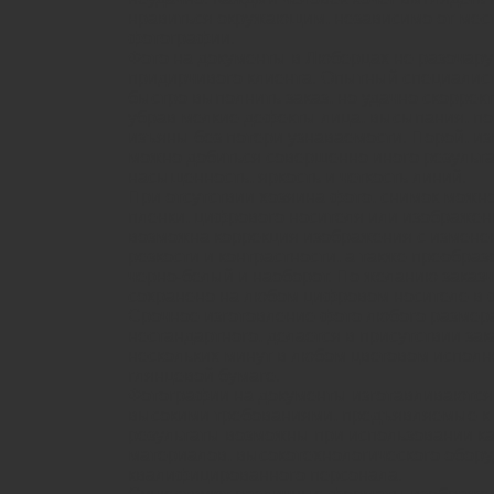
нравиться окружающим, независимо от мес
фотографии.
Фото на документы в Люберцах не разочару
придирчивого клиента. Опытный специалист
быстро выполнить заказ, но удачно скоррек
убрав мелкие дефекты лица, высыпания, по
изъяны без потери узнаваемости. Порой, и
можно добиться совершенно иного результа
насыщенность, яркость и четкость линий.
При отсутствии хозяина фото, снимок можн
пленки, цифрового носителя или изображен
возможна коррекция изображения с измене
резкости и контрастности, а также преобраз
черно-белый и наоборот. По желанию заказ
сохранено на любом цифровом носителе в фор
Срочное изготовление фото любого размера,
нестандартного, делается в присутствии зак
нескольких минут в любом цветовом исполн
глянцевой бумаге.
Фотографии на документы изготавливаются 
высокими требованиями, предъявляемые к 
результаты возможны при использовании к
материалов, высокотехнологического обору
квалифицированного персонала.