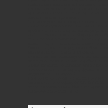
Существуют различные форматы изображе
требования к ним разные. Постоянно появл
которые фотограф должен знать и выполнят
правилами. Особенно строгие требования 
изготавливаемым для визы.
Съемка осуществляется профессиональны
Для поиска лучшего изображения мастер в
пробных снимков, которые можно увидеть 
файл с помощь специальной программы об
компьютере и тиражируется на термосубли
позволяющем печатать фотографии на доку
Они не выцветают, не рвутся и не боятся по
размазывается штемпельная краска.
Для достижения равномерного светового п
диффузное освещение или ряд сбалансиров
Заказчику можно не беспокоиться о своей о
мастера огромный выбор оцифрованных гал
пиджаков разных моделей.
Подробную консультацию можно получить у
связавшись по телефону. +7 926 437 71 55,
непосредственно к нам. Наши координаты у
http://www.фотолюберцы.рф