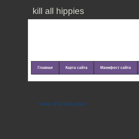
kill all hippies
Главная
Карта сайта
Манифест сайта
Качественное фото на докуме
хорошего настроения
7 июня 2012 hippy friend
В жизни каждому человеку постоянно прих
различные документы, где требуется фото: п
студенческий билет, санитарная книжка, удо
Простая процедура доставляет немало вол
документы способны надолго омрачить нас
неудачно. Каждый человек хочет выглядеть 