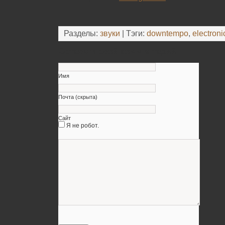
Разделы:
звуки
| Тэги:
downtempo
,
electroni
Оставьте свой комментарий
Имя
Почта (скрыта)
Сайт
Я не робот.