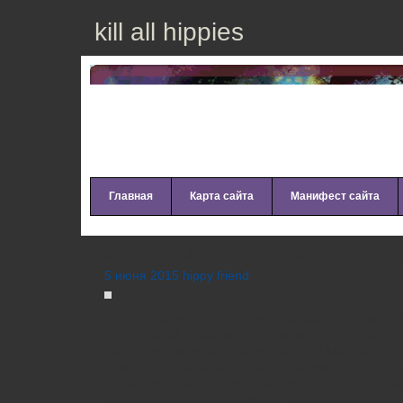
kill all hippies
Главная
Карта сайта
Манифест сайта
Jоsе Раdillа – Sо Маnу Соlоur
5 июня 2015 hippy friend
“Хосе Падилья (исп. Jоsе Раdillа) — испанс
электроной музыки. Больше всего он извест
качестве диджей в баре Саfе dеl Маr на ост
ответственным за популяризацию электронн
Родился в Барселоне, Падилья переехал на 
резидентом Саfе dеl Маr в 1991 году. В 199