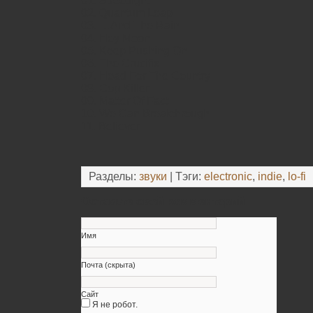
01. Streetlight
02. Quantum Leap
03. …And The Rain
04. Hey Moon
05. Keep Pushing On
06. The Crucifix
07. Head For The Country
08. Cop Killer
09. Matter Of Fact
10. We Can Breakthrough
11. Believer
Разделы:
звуки
| Тэги:
electronic
,
indie
,
lo-fi
Оставьте свой комментарий
Имя
Почта (скрыта)
Сайт
Я не робот.