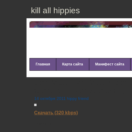
kill all hippies
Главная
Карта сайта
Манифест сайта
John Maus – We Must Become T
Censors Of Ourselves (2011)
14 октября 2011 hippy friend
Скачать (320 kbps)
Tracklist: