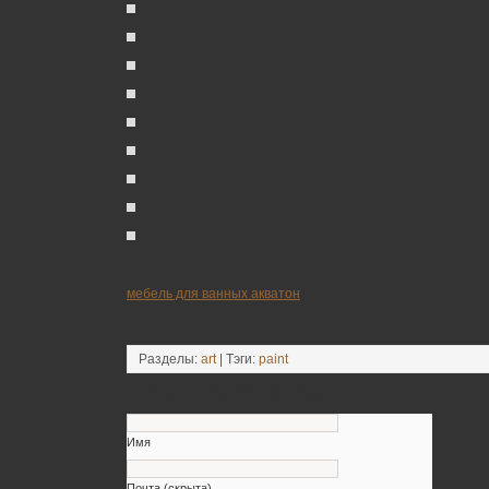
_________
мебель для ванных акватон
Разделы:
art
| Тэги:
paint
Оставьте свой комментарий
Имя
Почта (скрыта)