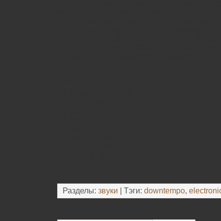
“У любви есть геометрия”, – вот с таким ут
Michel Jarre. Его диск с названием Geometry
сторону, как и сам маэстро. Он планировал
сотен и исключительно для супермаркетов, 
Жарр не может быть обычным, он не может 
быть незамеченным. Каждый трэк в альбоме
произведение с межгалактической эзотерик
Tracklist:
01. Pleasure Principle (6:15)
02. Geometry Of Love Part 1 (3:51)
03. Soul Intrusion (4:45)
04. Electric Flesh (6:01)
05. Skin Paradox (6:17)
06. Velvet Road (5:54)
07. Near Djaina (5:01)
08. Geometry Of Love Part 2 (4:06)
Разделы:
звуки
| Тэги:
downtempo
,
electroni
Оставьте свой комментарий