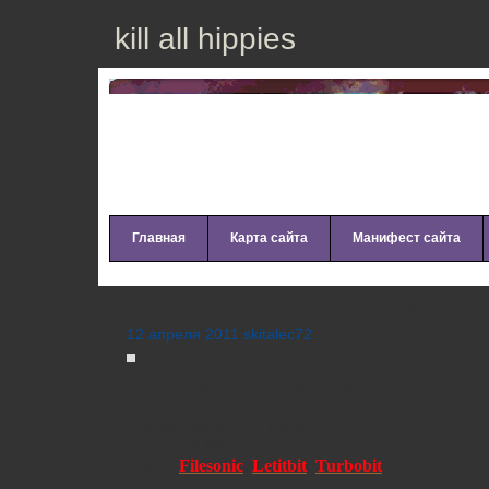
kill all hippies
Главная
Карта сайта
Манифест сайта
Jean Michel Jarre – Geometry 
12 апреля 2011 skitalec72
Genre:
Electronic, Downtempo
Year:
2003
Bitrate:
Mp3, 320 Kbps
Size:
104 Mb
Links:
Filesonic
,
Letitbit
,
Turbobit