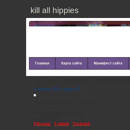
kill all hippies
Главная
Карта сайта
Манифест сайта
Jay-Jay Johanson – Spellbound
4 апреля 2011 skitalec72
Genre:
Downtempo, Trip-Hop
Year:
2011
Bitrate:
Mp3 / 320 Kbps
Size:
88 Mb
Filesonic
/
Letitbit
/
Turbobit