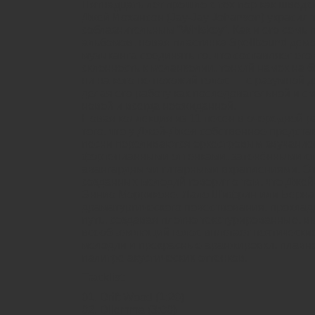
Пятнадцать лет прошло с тех пор как шведс
Джей Йохансон (Jay-Jay Johanson) украсил 
соблазнительным “Whiskey”. Как и его семь
альбомов, новая пластинка Spellbound дем
музыканта соединять то, что составляет е
склонность к меланхолии, тонкий намек на 
ни на кого не похожий голос — с разумной 
делая его работу как последовательной и с
новой и всегда неожиданной.
Новая коллекция из 11 песен в очередной р
того, что у Джей-Джея собственное предста
песни переливаются оркестровым звучание
фортепианными оттенками, затенёнными ст
авангардными гитарными вкраплениями. Эт
созданных мелодий говорит о том, что Джей
Эннио Морриконе, Лало Шифрин или Берна
драматургического повествования, проклад
путь, создавая плотно текстурированные, в
всеобъемлющий голос вплетает поэтически
мелодии и прекрасные аранжировки, плавно
палитре акустических оттенков.
Tracklist:
01. Drift Wood (1:20)
02. Dilemma (3:00)