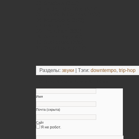
03. Shadows (3:52)
04. On the Other Side (4:17)
05. Suicide Is Painless (4:02)
06. Momologue (3:23)
07. Blind (5:10)
08. The Chain (3:30)
09. An Eternity (3:48)
10. Spellbound (0:35)
11. Out of Focus (5:17)
Разделы:
звуки
| Тэги:
downtempo
,
trip-hop
Оставьте свой комментарий
Имя
Почта (скрыта)
Сайт
Я не робот.