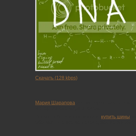
Скачать (128 kbps)
__________
Мария Шарапова
до сих пор остается секс с
и спортивного мира в целом.
Решил себе, в конце концов,
купить шины
зи
обещают что все же похолодает, хотя я им 