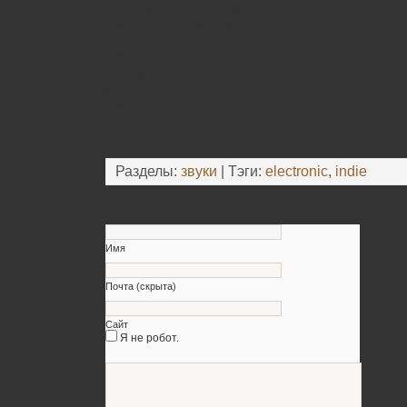
3. Bury Me Standing
4. Memories of the Future
5 Serve the People
6. What About Us
7. Repatriated
8. Cheap Music
9. No Feelings
Разделы:
звуки
| Тэги:
electronic
,
indie
Оставьте свой комментарий
Имя
Почта (скрыта)
Сайт
Я не робот.