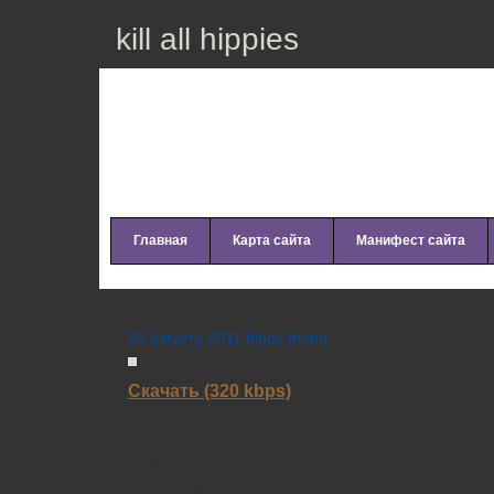
kill all hippies
Главная
Карта сайта
Манифест сайта
Handsome Furs – Sound Kapita
26 августа 2011 hippy friend
Скачать (320 kbps)
Tracklist:
1. When I Get Back
2. Damage