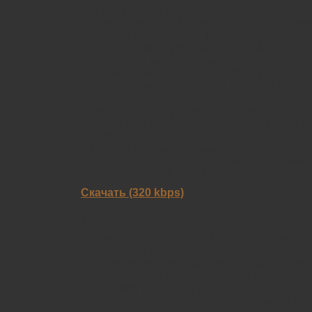
Первоначально Марк и Эндрю не собиралис
основе совместных записей. Но после запис
изменили своё мнение. Марк и Эндрю прод
и к концу года их уже было более 30. После 
прослушаны заново, тема альбома была най
материала Марк и Эндрю выбрали шестнадца
года группа на собственном лейбле, Hammo
дебютный альбом под названием Kenotic.
В августе 2006 года группа подписала контр
Records и 20 ноября 2006 года выпустила н
Raising Your Voice… Trying to Stop an Echo.
Hammock «оставили позади дрим-поп сцену,
стали группой, создающей поистине уника
трансцендентный шугейз».
Скачать (320 kbps)
Tracklist:
01. My Mind Was A Fog… My Heart Became A
02. Then The Quiet Explosion 06:43
03. Turning Into Tiny Particles… Floating Th
04. Like A Valley With No Echo 08:10
05. Holding Your Absence 05:42
06. Shored Against The Ruins… Drowning In T