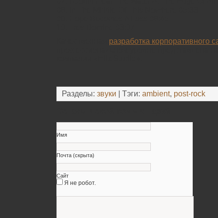
07. I Could Hear The Water At The Edge Of All
08. In The Middle Of This Nowhere 05:33
09. Hope Becomes A Loss 08:45
10. Tres Domine 03:07
Качественная
разработка корпоративного са
профессиональном уровне представлена н
компании «EliteStudio».
Разделы:
звуки
| Тэги:
ambient
,
post-rock
Оставьте свой комментарий
Имя
Почта (скрыта)
Сайт
Я не робот.