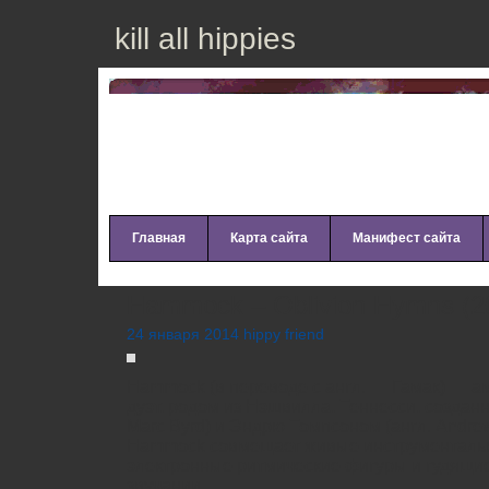
kill all hippies
Главная
Карта сайта
Манифест сайта
Hammock – Oblivion Hymns (2
24 января 2014 hippy friend
Hammock (в переводе с англ. — Гамак) — 
дуэт, родом из Нэшвилла, Теннесси, создан
Marc Byrd) и Эндрю Томпсоном (англ. Andre
Hammock совмещает живые инструментальн
электронные ритмические фигуры и гудящи
звучании.