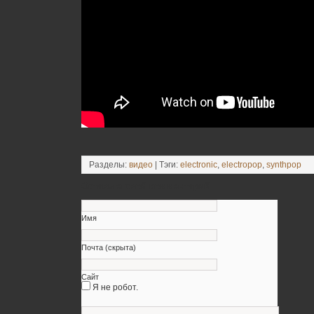
Разделы:
видео
| Тэги:
electronic
,
electropop
,
synthpop
Оставьте свой комментарий
Имя
Почта (скрыта)
Сайт
Я не робот.