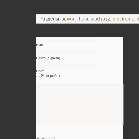
Разделы:
звуки
| Тэги:
acid jazz
,
electronic
,
f
Оставьте свой комментарий
Имя
Почта (скрыта)
Сайт
Я не робот.