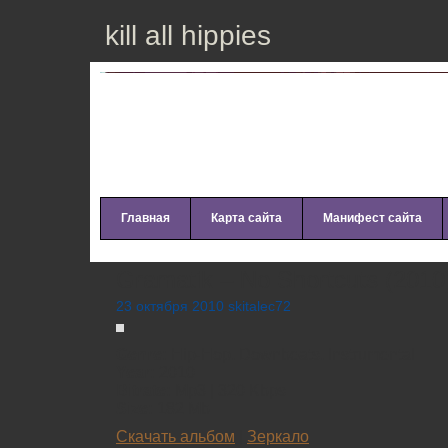
kill all hippies
Главная
Карта сайта
Манифест сайта
Gramatik – No Shortcuts (2010
23 октября 2010 skitalec72
Genre:
Hip-Hop, Downbeats, Instrumental
Year:
2010
Bitrate:
Mp3 | 320 Kbps
Size:
182 Mb
Скачать альбом
|
Зеркало