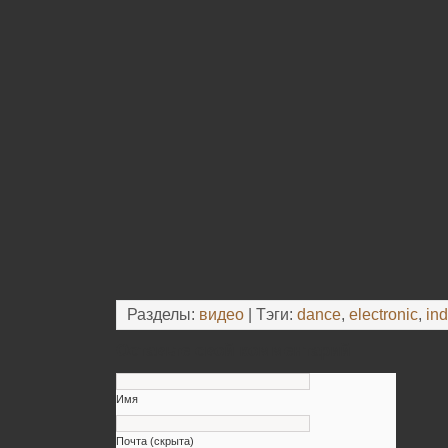
Разделы:
видео
| Тэги:
dance
,
electronic
,
ind
Оставьте свой комментарий
Имя
Почта (скрыта)