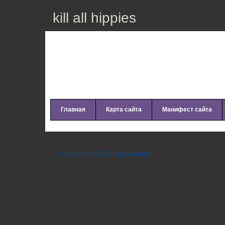
kill all hippies
Главная
Карта сайта
Манифест сайта
Gossip – Perfect World
12 апреля 2012 hippy friend
Группа Gossip и ее бессменная вокалистка 
новый клип на песню “Perfect World”. Это пе
альбома коллектива “A Joyful Noise”.