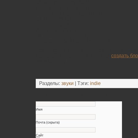
03. When You Cry (2:54)
04. No More Words (2:43)
05. Nothing More To Say (2:00)
06. I Lose (3:46)
07. Cut Up (2:49)
08. Bury Me (3:18)
09. Kiss Goodbye (2:44)
10. Séance On A Wet Afternoon (3:00)
Хотите создать свой блог, но не знаете как э
полезной информации о том как
создать бло
www.kagblog.ru
Разделы:
звуки
| Тэги:
indie
Оставьте свой комментарий
Имя
Почта (скрыта)
Сайт