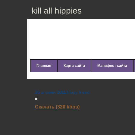
kill all hippies
Главная
Карта сайта
Манифест сайта
Girls Names – Dead To Me (20
26 апреля 2011 hippy friend
Скачать (320 kbps)
Tracklist:
01. Lawrence (2:53)
02. I Could Die (2:17)