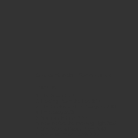
General Elektriks – Summer is here
Tracklist:
1. The Spark 5:07
2. Holding Down the Fort 3:14
3. The Genius and the Gangster 2:48
4. I’m Ready 5:23
5. Summer is Here 3:55
6. Bow Before the Evening Light 3:52
7. She Wore a Paper Dress 1:48
8. Show Me Your Hands 3:32