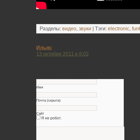
Разделы:
видео
,
звуки
| Тэги:
electronic
,
fun
Один отзыв
Ильяс
13 октября 2011 в 6:02
Спасибо большое, долго искал их альбом
Оставьте свой комментарий
Имя
Почта (скрыта)
Сайт
Я не робот.