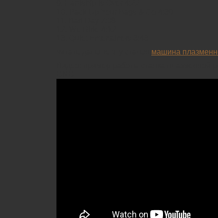
9. Hardship is Over 4:22
10. Pack Up Your Bags & Go 4:39
11. Bad Day 2:08
12. We Ride 4:12
13. Quiet Entertainers 3:43
читать дальше эту статью
машина плазменно
Видео: пример работы станка плазменной р
CNC