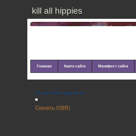
kill all hippies
Главная
Карта сайта
Манифест сайта
Frau Mai – Masquerade (Deluxe
23 мая 2012 hippy friend
Скачать (VBR)
Tracklist:
01. By Million Ways
02. Think Twice