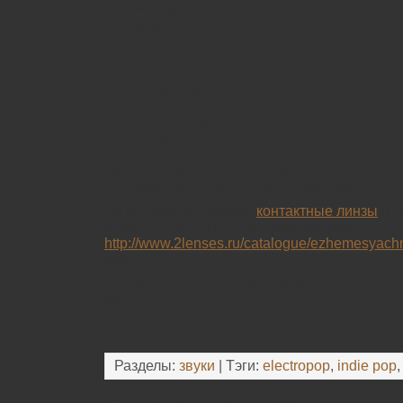
03. Waiting For Movement
04. Laugh And Dance
05. Cosmic Love
06. Masquerade
07. The Vast Empty House
08. I Know You Don’t Give Up
09. Fake Girl
10. On The Edge
11. Lonely Island
12. Masquerade (Remix)
13. Think Twice 2011 (Bonus)
14. Laugh And Dance (Live At Naprolom, A1) (
До это всегда покупал
контактные линзы
в м
открылся отличный интернет-магазин
http://www.2lenses.ru/catalogue/ezhemesyach
надо!
Далеко не на всех сайтах можно почитать 
Много всякой воды и просто желтухи.
Разделы:
звуки
| Тэги:
electropop
,
indie pop
Оставьте свой комментарий