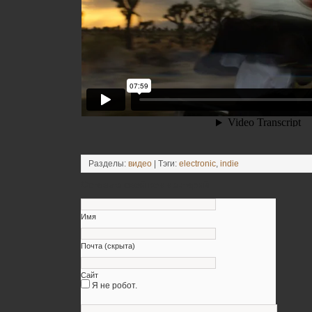
Разделы:
видео
| Тэги:
electronic
,
indie
Оставьте свой комментарий
Имя
Почта (скрыта)
Сайт
Я не робот.