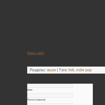
01. It All Starts Now (4:12)
02. Old Ghosts (3:10)
03. The Two People In You (4:09)
04. Take It On The Chin (3:21)
05. Avalanche (4:12)
06. Island (4:24)
07. Green Jacket (3:19)
08. What Are You Waiting For (3:32)
09. There Is Dead Inside (4:10)
10. Throw The Lot In (4:10)
11. Is That You (4:06)
12. When You Feel The Fear (3:11)
Кино сайт
Разделы:
звуки
| Тэги:
folk
,
indie pop
Оставьте свой комментарий
Имя
Почта (скрыта)