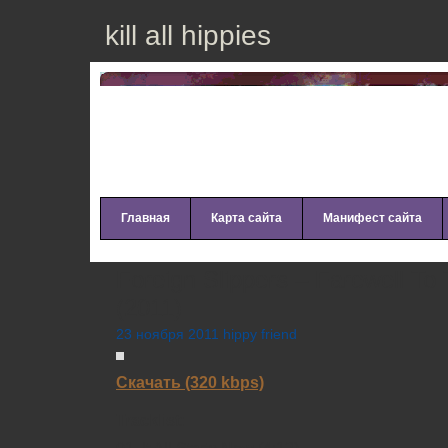
kill all hippies
Главная
Карта сайта
Манифест сайта
Foreign Slippers – Farewell To
(2011)
23 ноября 2011 hippy friend
Скачать (320 kbps)
Tracklist: