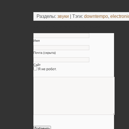
Разделы:
звуки
| Тэги:
downtempo
,
electroni
Оставьте свой комментарий
Имя
Почта (скрыта)
Сайт
Я не робот.