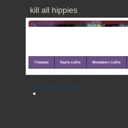
kill all hippies
Главная
Карта сайта
Манифест сайта
Flunk – Dесоnstruсtiоn Тimе А
5 июня 2015 hippy friend
“Flunk — это, прежде всего, Ulf Nуgааrd — 
вдохновитель коллектива, отвечающий в гру
гитарист Jо Ваkkе, а также их очаровательн
Vistеr. Они именуют себя «Flunk», что озна
экзаменах» или «незачет». Они рождены в 
практически везде. Известность к ним приш