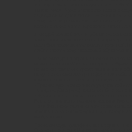
тех пор, пока не воспользуются волшебной
«энчантикс». А уже в четвертом сезоне соз
еще одной могучей силой – «беливикс». В 
сходство с персонажами известного мульт
которые также могли перевоплощаться, изм
У каждой волшебницы клуба Винкс есть сво
также отличительные черты. Например, Текн
всем был порядок и увлекается техникой. И
любит спорт и ведет здоровый образ жизни.
После выхода на экраны четвертого сезон
новые картинки Winx, на которых изображе
новые костюмчики с тремя парами волшебны
получают с помощью трансформации «белив
крыльев отвечает за определенную силу:
• Трасикс дает возможность увидеть событи
• Спидикс (быстрикс) позволяет быстро лета
• Зумикс предоставляет способность телепо
Все это и является разновидностями Винкс 
Полюбившиеся картинки можно записать н
телефон, а затем определить для каждой из
изображение.
После выхода мультфильма на экраны в инт
бесплатные игры с Винкс: как любительские