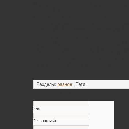
Главное, что все они были посвящены оча
волшебницам.
Каждая из них из них имеет свою предыстори
вокруг света» заключается в выполнении з
по изучению моды разных стран. Как раз в 
феям-школьницам. На ваш выбор предостав
нарядов и всевозможных моделей обуви, о
различных аксессуаров, а также причесок. 
сможет подобрать что-то на свой вкус. От в
какой наряд подойдет для того или иного ме
на Диком Западе, в России, Франции и т.д.
изображения можно добавить в свою личную
Разделы:
разное
| Тэги:
Оставьте свой комментарий
Имя
Почта (скрыта)