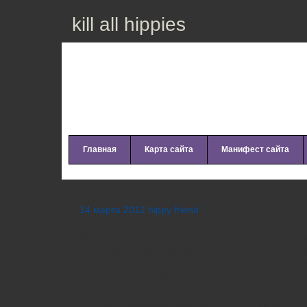
kill all hippies
Главная
Карта сайта
Манифест сайта
Феи Винкс и их силы трансф
14 марта 2012 hippy friend
«Клуб Винкс» или как называют этот мульт
Волшебниц», представляет собой мультипл
повествующий о приключениях фей. Они об
со злодеями в волшебном измерении – Маг
сайтов готовы предложить смотреть новые 
прямо из интернета.
Героини мультфильма ничем не отличаются