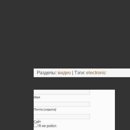
Разделы:
видео
| Тэги:
electronic
Оставьте свой комментарий
Имя
Почта (скрыта)
Сайт
Я не робот.