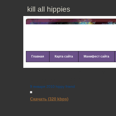
kill all hippies
Главная
Карта сайта
Манифест сайта
El Ten Eleven – These Promise
Videotaped (2008)
9 января 2010 hippy friend
Скачать (320 kbps)
__________