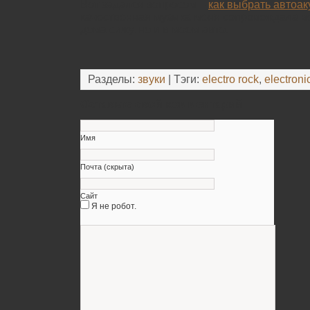
Вот задался вопросом –
как выбрать автоак
качественная музыка меня сопровождала вез
дома сижу, но и в моем авто.
Разделы:
звуки
| Тэги:
electro rock
,
electroni
Оставьте свой комментарий
Имя
Почта (скрыта)
Сайт
Я не робот.