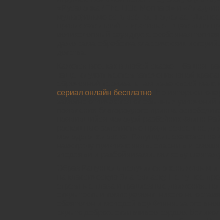
«Русалочка / The Little Mermaid» и «Аладдин 
мультфильме есть всё то, что делает Дисне
привлекательной – красивые, тщательно п
великолепный саундтрек, особенная теплая
даже сама обработка классических историй
детства.
Кажется все, как в любой сказке – башня, 
чаще, служит местом заточения юной краса
обреченной тосковать там из-за своей маче
сериал онлайн бесплатно
. Но интересы оч
заметно отличаются от обычных увлечений 
появления благородного принца-освободите
появившийся молодой разбойник Флинн Рай
роскошные золотистые пряди совсем не для
молодого человека, Рапунцель окажется на 
навстречу приключениям, опасным и смешн
злодеями и разбойниками, мелкому шантаж
Образ Рапунцель получился очень живым и 
на классическую Златовласку. Нет, у нее пр
огромные глаза и грациозные движения, но 
открытость и темперамент никого не остав
обаятелен и молодой вор Флинн, за его в
скрыто доброе, отзывчивое сердце. Велико