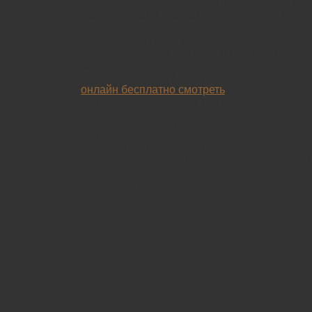
второстепенные персонажи – любимчик Рап
всегда готовый к боевым действиям и Макси
талантами хорошей ищейки, сопровождающи
Живыми кажутся и разбойнички из шайки, у 
заветная мечта и старичок в роли ангелочка
создают потрясающую атмосферу мультфиль
соединить добрый юмор, нотку романтики, т
онлайн бесплатно смотреть
и классическую 
принцессе и отважном рыцаре.
К достоинствам мультфильма можно отнести 
исполнении Виктории Дайнеко и Григория А
оставят равнодушными. Особенно в наше ча
светлыми чувствами время. Этот мультфил
удовольствием посмотрят взрослые и дети, 
каждому зрителю что-то свое, особенное, с