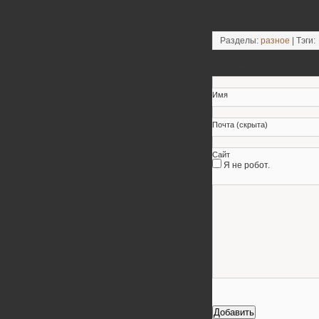
Разделы:
разное
| Тэги:
Оставьте свой коммен
Имя
Почта (скрыта)
Сайт
Я не робот.