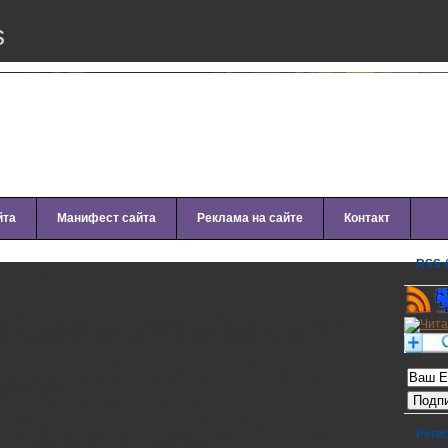
s
йта
Манифест сайта
Реклама на сайте
Контакт
RSS &
ные батуты
е оборудование – это отличный способ прекрасно провести
ми. Надувные игровые комплексы выдерживают разный вес:
вных аттракционов предназначены лишь для малышей, другие
старше. Разработаны и варианты, которые спокойно выдержат
Рассылк
г. Детские надувные батуты прекрасно подходят для дачи,
нечем заняться.
ь основных равновидностей детских батутов:
то яркое пространство с множеством игровых элементов,
тиле. Общий стиль такого развлекательного оборудования чаще
Реги
, тропические леса, сказочные замки и т.д.;