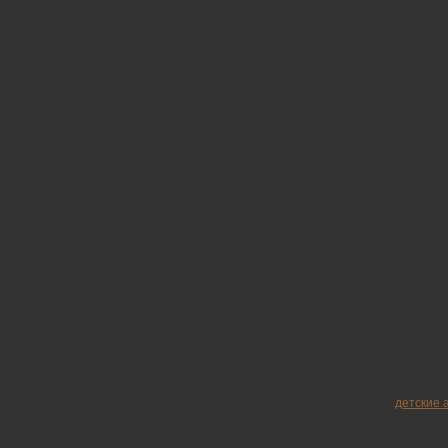
2. Надувные батуты-пневм
благодаря которым такие 
3. Батуты горки надувные
и в помещениях, и на детс
4. Классический надывной
5. Пружинный батут – наи
Такое развлекательное об
ярким и красочным для бо
производители, как прави
но различных по внешнем
например: в форме домика
даже целые надувные комп
бассейны и батуты – это
отдых на природе.
Помимо надувных развлек
и большой выбор более к
помещения. Эти мини-бату
ему внимание нет возможн
случае батут позволит уд
быть все время чем-то за
предметы, разбитые вещи 
Кроме того, регулярные з
поддержать и развить фи
соединяющие в себе игру
кровеносной системы, тр
Если вы решили
детские 
огромный выбор различны
ассортимент подобной про
как http://fun-market.ru