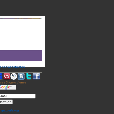
 social networks
а на E-mail
страция/вход