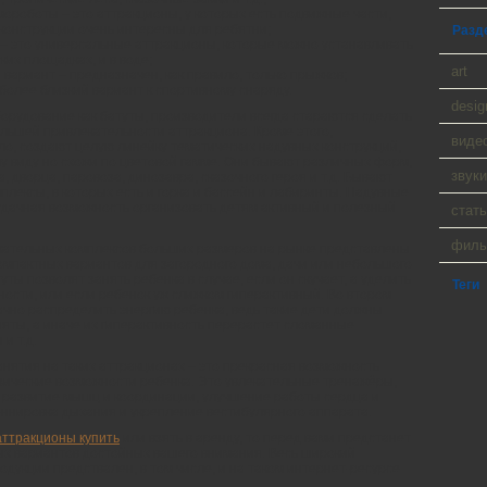
ороботы – это аттракционы, у которых есть подвижные части,
конструкции очень интересны для ребятни;
Разд
 – это универсальные аттракционы, которые можно устанавливать
ких площадках, и в воде;
art
 вариант – предназначен, как правило, только прыжков;
более близкий вариант к спортивному снаряду.
desig
орудование как батуты, производители всегда стараются сделать
льшей привлекательности аттракциона. Кроме этого,
виде
ло, создают целую линейку тематических надувных конструкций,
у виду но схожи по цветовой гамме. Они бывают различных форм,
звуки
, дворца, паровоза, динозавра, сказочного героя и т.д. Бывают
лексы, в которых есть и горка и бассейн и лабиринты. Надувные
 удачная возможность организовать детям активный и полезный
стать
фил
ательных комплексов больших размеров на рынке представлены
омпактных вариантов для загородного дома, дачи или небольшого
ты позволят занять ребенка в случае, если он скучает, а уделить
Теги
ости, или если ребенок уж слижком гиперактивный. Во втором
ачно распределить энергию ребенка, ведь такие дети должны
няты, а иначе их гиперактивность перерастет сломанные
и т.д.
анятия на таких аттракционах – это прекрасная возможность
зические возможности ребенка. Это увлекательные тренажёры,
, развитие мышц и координации, улучшение работы сердца и
еннировка дыхания и укрепление вестибулярного аппарата.
аттракционы купить
или взять в аренду, то перед вами предстанет
х вариантов достойных вашего внимания. Весь широкий
дукции предствален, в том числе, и на таком интернет-ресурсе