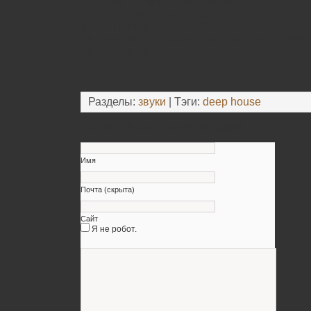
11. A Mid Summer Daze Dream (3:05)
12. OH I (Diginterlude) (4:03)
13. OH I (Miss You) (7:58)
14. Don’t Worry (About Your Problems) (6:16)
15. Always (6:10)
Разделы:
звуки
| Тэги:
deep house
Оставьте свой комментарий
Имя
Почта (скрыта)
Сайт
Я не робот.