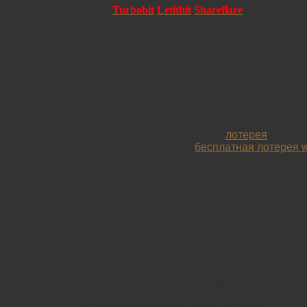
Links:
Turbobit
Letitbit
Shareflare
Один из самых востребованных на сегодня
США, DJ Spen совместно с командой «The M
которой, помимо самого Спена входят Gary H
Madden (Guitars), а так же троица солистов – 
и Marc Evan, выпустил новый альбом «The 
основу ничуть не портят вокальные партии. 
не портит своей слащавостью все вокруг… 
динамично проходит у меня
лотерея
, в кот
рассказывал, что есть
бесплатная лотерея
Tracklist:
01. A Reason To Love (4:12)
02. Galaxy (7:27)
03. SynthaLude (2:11)
04. Gotta Hold On Me (That Skatt Thing) (6:56)
05. Bang Thang Theory (2:30)
06. Every Day of the Week (5:48)
07. WOAH! (9:24)
08. The MuthaLode (Turn My Life Ar (4:19)
09. Hanging On A String (8:00)
10. Muthaz Day (7:27)