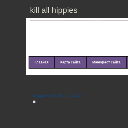
kill all hippies
Главная
Карта сайта
Манифест сайта
DJ Spen & The MuthaFunkaz 
(2010)
2 декабря 2010 skitalec72
Genre:
Soulful House, Vocal House, Deep Ho
Year:
2010
Bitrate:
Mp3 320 Kbps
Size:
188 Mb